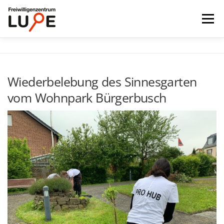
Zum
Inhalt
Menü
springen
STARTSEITE
ENGAGEMENT FINDEN
Wiederbelebung des Sinnesgarten
vom Wohnpark Bürgerbusch
FÜR ORGANISATIONEN
UNTERNEHMEN
AKTUELLES
DIE LUPE