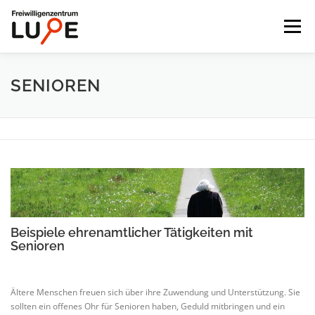
Zum
Inhalt
Menü
springen
STARTSEITE
ENGAGEMENT FINDEN
SENIOREN
FÜR ORGANISATIONEN
UNTERNEHMEN
AKTUELLES
DIE LUPE
Beispiele ehrenamtlicher Tätigkeiten mit
Senioren
Ältere Menschen freuen sich über ihre Zuwendung und Unterstützung. Sie
sollten ein offenes Ohr für Senioren haben, Geduld mitbringen und ein