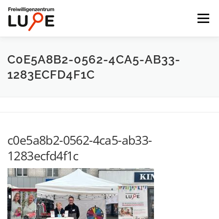
Zum
Inhalt
Menü
springen
STARTSEITE
ENGAGEMENT FINDEN
C0E5A8B2-0562-4CA5-AB33-
1283ECFD4F1C
FÜR ORGANISATIONEN
UNTERNEHMEN
AKTUELLES
DIE LUPE
c0e5a8b2-0562-4ca5-ab33-
1283ecfd4f1c