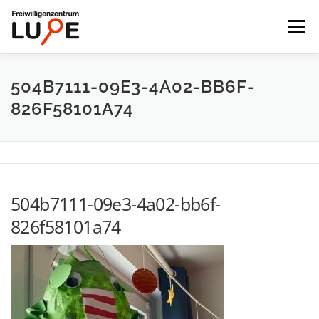
Zum
Inhalt
Menü
springen
STARTSEITE
ENGAGEMENT FINDEN
504B7111-09E3-4A02-BB6F-
826F58101A74
FÜR ORGANISATIONEN
UNTERNEHMEN
AKTUELLES
DIE LUPE
504b7111-09e3-4a02-bb6f-
826f58101a74